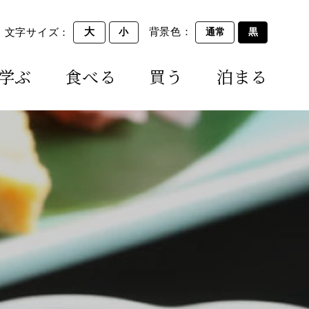
背景色：
文字サイズ：
大
通常
黒
小
学ぶ
食べる
買う
泊まる