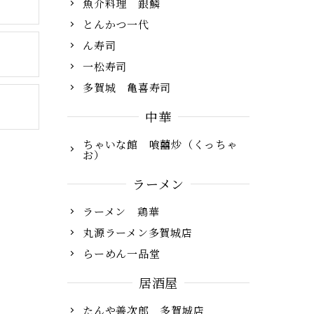
魚介料理 銀鱗
とんかつ一代
ん寿司
一松寿司
多賀城 亀喜寿司
中華
ちゃいな館 喰囍炒（くっちゃ
お）
ラーメン
ラーメン 鶏華
丸源ラーメン多賀城店
らーめん一品堂
居酒屋
たんや善次郎 多賀城店