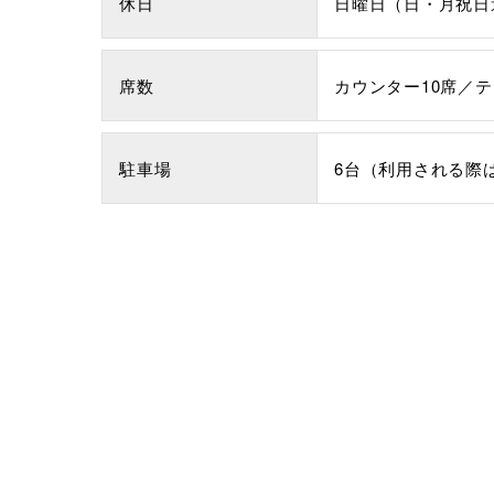
休日
日曜日（日・月祝日
席数
カウンター10席／テ
駐車場
6台（利用される際