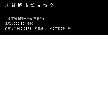
【多賀城市観光協会(事務局)】
電話：022-364-5901
住所：〒985-0873 多賀城市中央2丁目7番1号
観る
体験・学ぶ
食べる
買う
泊まる
観光協会について
サイトポリシー
お問い合わせ（一般の方）
お問い合わせ（メディアの方）