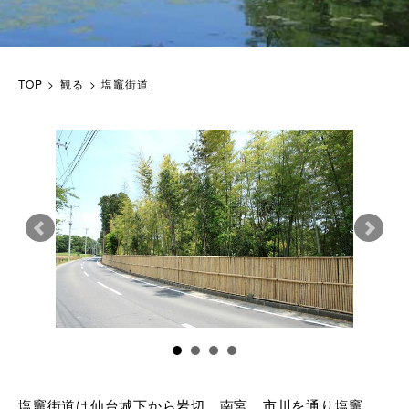
TOP
観る
塩竈街道
塩竈街道は仙台城下から岩切、南宮、市川を通り塩竈、